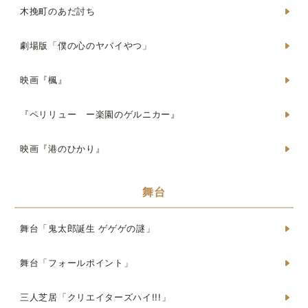
木挽町のあだ討ち
劇場版「僕の心のヤバイやつ」
映画『楓』
『ペリリュー ー楽園のゲルニカー』
映画『港のひかり』
舞台
舞台「鬼太郎誕生 ゲゲゲの謎」
舞台「フォールポイント」
三人芝居「クリエイターズハイ!!!」