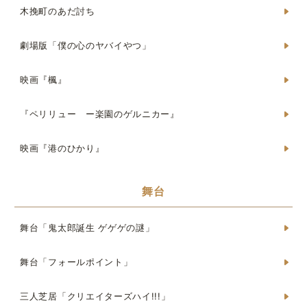
木挽町のあだ討ち
劇場版「僕の心のヤバイやつ」
映画『楓』
『ペリリュー ー楽園のゲルニカー』
映画『港のひかり』
舞台
舞台「鬼太郎誕生 ゲゲゲの謎」
舞台「フォールポイント」
三人芝居「クリエイターズハイ!!!」