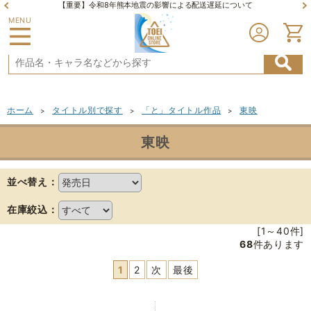
【重要】令和8年熊本地震の影響による配送遅延について
MENU
ホーム
タイトル別で探す
「と」タイトル作品
東映
>
>
>
東映
並べ替え：
在庫絞込：
[1～40件]
68
件あります
1
2
次
最後