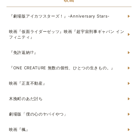
『劇場版アイカツスターズ！』-Anniversary Stars-
映画『仮面ライダーゼッツ』映画『超宇宙刑事ギャバン イン
フィニティ』
『免許返納!?』
『ONE CREATURE 無数の個性、ひとつの生きもの。』
映画『正直不動産』
木挽町のあだ討ち
劇場版「僕の心のヤバイやつ」
映画『楓』