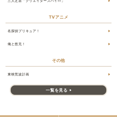
三人芝居「クリエイターズハイ!!!」
TVアニメ
名探偵プリキュア！
俺と悠兄！
その他
東映荒波計画
一覧を見る