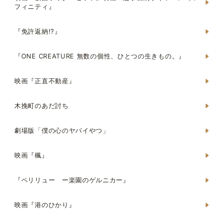
フィニティ』
『免許返納!?』
『ONE CREATURE 無数の個性、ひとつの生きもの。』
映画『正直不動産』
木挽町のあだ討ち
劇場版「僕の心のヤバイやつ」
映画『楓』
『ペリリュー ー楽園のゲルニカー』
映画『港のひかり』