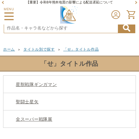
【重要】令和8年熊本地震の影響による配送遅延について
MENU
ホーム
タイトル別で探す
「せ」タイトル作品
>
>
「せ」タイトル作品
星獣戦隊ギンガマン
聖闘士星矢
全スーパー戦隊展