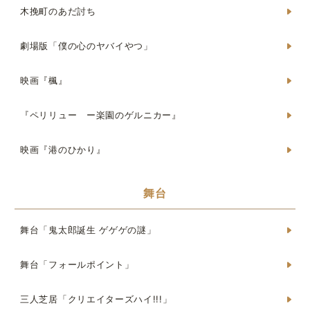
木挽町のあだ討ち
劇場版「僕の心のヤバイやつ」
映画『楓』
『ペリリュー ー楽園のゲルニカー』
映画『港のひかり』
舞台
舞台「鬼太郎誕生 ゲゲゲの謎」
舞台「フォールポイント」
三人芝居「クリエイターズハイ!!!」