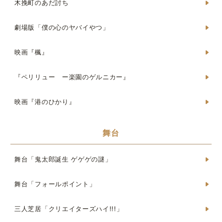
木挽町のあだ討ち
劇場版「僕の心のヤバイやつ」
映画『楓』
『ペリリュー ー楽園のゲルニカー』
映画『港のひかり』
舞台
舞台「鬼太郎誕生 ゲゲゲの謎」
舞台「フォールポイント」
三人芝居「クリエイターズハイ!!!」