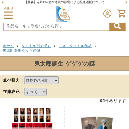
【重要】令和8年熊本地震の影響による配送遅延について
MENU
ホーム
タイトル別で探す
「き」タイトル作品
>
>
>
鬼太郎誕生 ゲゲゲの謎
鬼太郎誕生 ゲゲゲの謎
並べ替え：
在庫絞込：
34
件あります