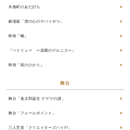
木挽町のあだ討ち
劇場版「僕の心のヤバイやつ」
映画『楓』
『ペリリュー ー楽園のゲルニカー』
映画『港のひかり』
舞台
舞台「鬼太郎誕生 ゲゲゲの謎」
舞台「フォールポイント」
三人芝居「クリエイターズハイ!!!」