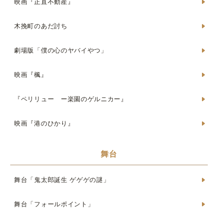
映画『正直不動産』
木挽町のあだ討ち
劇場版「僕の心のヤバイやつ」
映画『楓』
『ペリリュー ー楽園のゲルニカー』
映画『港のひかり』
舞台
舞台「鬼太郎誕生 ゲゲゲの謎」
舞台「フォールポイント」