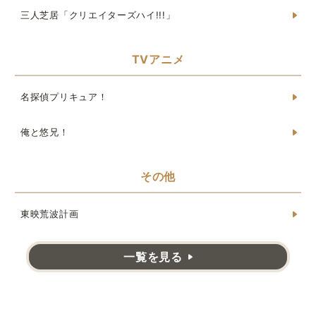
三人芝居「クリエイターズハイ!!!」
TVアニメ
名探偵プリキュア！
俺と悠兄！
その他
東映荒波計画
一覧を見る