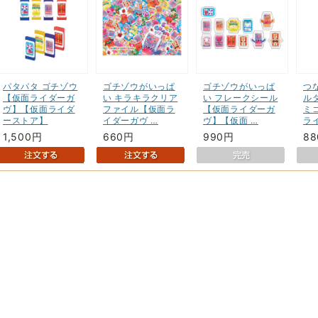
パタパタ ゴチゾウ
ゴチゾウがいっぱ
ゴチゾウがいっぱ
つ
【仮面ライダーガ
い キラキラクリア
い フレークシール
ル
ヴ】【仮面ライダ
ファイル【仮面ラ
【仮面ライダーガ
ミ
ーストア】
イダーガヴ …
ヴ】【仮面 …
ラ
1,500円
660円
990円
8