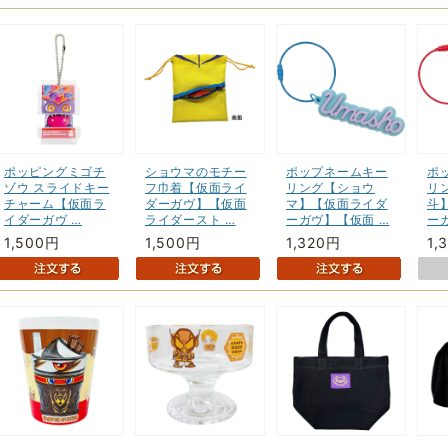
ポッピングミゴチ
ショウマのモチー
ポップネームキー
ポ
ゾウ スライドキー
フ巾着【仮面ライ
リング【ショウ
リ
チャーム【仮面ラ
ダーガヴ】【仮面
マ】【仮面ライダ
斗
イダーガヴ …
ライダースト …
ーガヴ】【仮面 …
ー
1,500円
1,500円
1,320円
1,