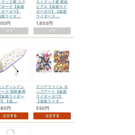
トマック家 スク
ストマック家 家紋
アポーチ【仮面
ピアス【仮面ライ
イダーガヴ】
ダーガヴ】【仮面
仮面ライダ …
ライダース …
200円
1,650円
ャンディレイン
クリアファイル ポ
リーズ 晴雨兼用
ップアート【仮面
【仮面ライダー
ライダーガヴ】
ヴ】【仮 …
【仮面ライダ …
280円
550円