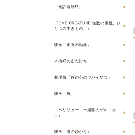
『免許返納!?』
『ONE CREATURE 無数の個性、ひ
とつの生きもの。』
映画『正直不動産』
木挽町のあだ討ち
劇場版「僕の心のヤバイやつ」
映画『楓』
『ペリリュー ー楽園のゲルニカ
ー』
映画『港のひかり』