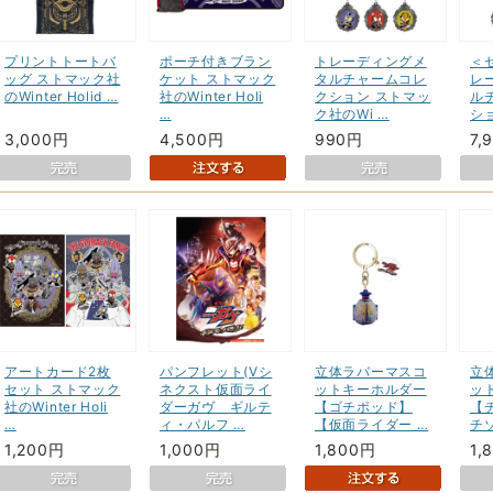
プリントトートバ
ポーチ付きブラン
トレーディングメ
＜
ッグ ストマック社
ケット ストマック
タルチャームコレ
レ
のWinter Holid …
社のWinter Holi
クション ストマッ
ル
…
ク社のWi …
シ
3,000円
4,500円
990円
7,
アートカード2枚
パンフレット(Vシ
立体ラバーマスコ
立
セット ストマック
ネクスト仮面ライ
ットキーホルダー
ッ
社のWinter Holi
ダーガヴ ギルテ
【ゴチポッド】
【
…
ィ・パルフ …
【仮面ライダー …
チ
1,200円
1,000円
1,800円
1,