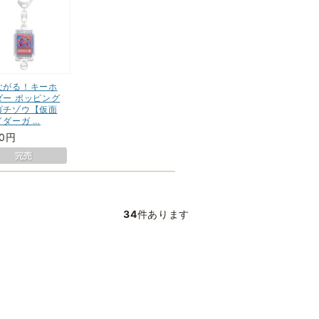
ながる！キーホ
ダー ポッピング
ゴチゾウ【仮面
イダーガ …
80円
34
件あります