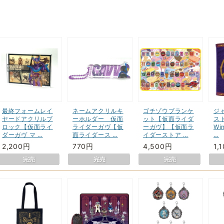
最終フォームレイ
ネームアクリルキ
ゴチゾウブランケ
ジ
ヤードアクリルブ
ーホルダー 仮面
ット【仮面ライダ
ス
ロック【仮面ライ
ライダーガヴ【仮
ーガヴ】【仮面ラ
Win
ダーガヴ マ …
面ライダース …
イダーストア …
…
2,200円
770円
4,500円
1,