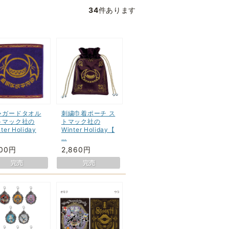
34
件あります
ャガードタオル
刺繍巾着ポーチ ス
トマック社の
トマック社の
ter Holiday
Winter Holiday【
…
100円
2,860円