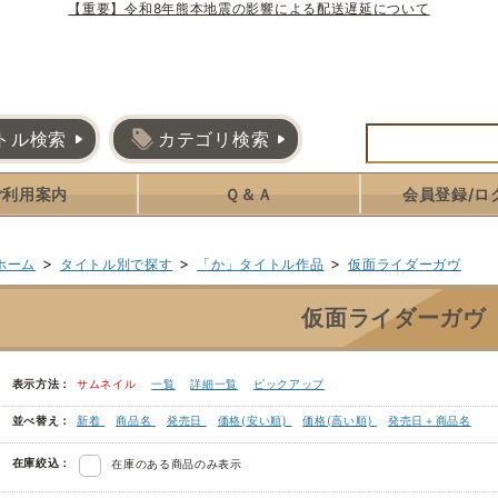
【重要】令和8年熊本地震の影響による配送遅延について
トル検索
カテゴリ検索
ご利用案内
Ｑ＆Ａ
会員登録/ロ
>
>
>
ホーム
タイトル別で探す
「か」タイトル作品
仮面ライダーガヴ
仮面ライダーガヴ
表示方法：
サムネイル
一覧
詳細一覧
ピックアップ
並べ替え：
新着
商品名
発売日
価格(安い順)
価格(高い順)
発売日＋商品名
在庫絞込：
在庫のある商品のみ表示