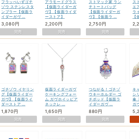
フラッぺいずゴチ
アラモードグラス
ストマック家 ラン
ス
ゾウ ステンレスタ
【仮面ライダーガ
チトートバッグ
エ
ンブラー【仮面ラ
ヴ】【仮面ライダ
【仮面ライダーガ
ラ
イダーガヴ …
ーストア】
ヴ】【仮面ラ …
【
3,080円
2,200円
2,750円
2,
ゴチゾウ イヤリン
仮面ライダーガヴ
つながる！ゴチゾ
キ
グ【仮面ライダー
ケーキングフォー
ウキーホルダー ゴ
シ
ガヴ】【仮面ライ
ム ガヴホイッピア
チポッド【仮面ラ
傘
ダーストア …
ネックレ …
イダーガヴ …
ガ
1,870円
1,650円
880円
5,