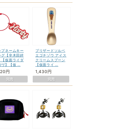
ップネームキー
ブリザードソルベ
ング【辛木田絆
エゴチゾウ アイス
】【仮面ライダ
クリームスプーン
ガヴ】【仮 …
【仮面ライ …
320円
1,430円