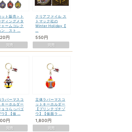
セット販売＞ト
クリアファイル ス
ーディングメタ
トマック社の
チャームコレク
Winter Holiday【
ョン スト …
…
920円
550円
体ラバーマスコ
立体ラバーマスコ
トキーホルダー
ットキーホルダー
チョコらっパゴ
【プリンテゴチゾ
ゾウ】【仮 …
ウ】【仮面ラ …
800円
1,800円