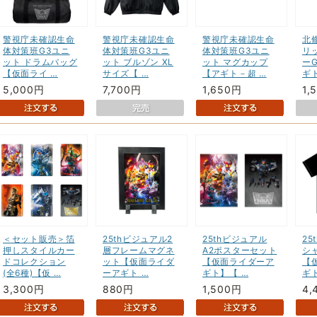
警視庁未確認生命
警視庁未確認生命
警視庁未確認生命
北
体対策班G3ユニ
体対策班G3ユニ
体対策班G3ユニ
リ
ット ドラムバッグ
ット ブルゾン XL
ット マグカップ
ー
【仮面ライ …
サイズ【 …
【アギト－超 …
ギ
5,000円
7,700円
1,650円
1,
＜セット販売＞箔
25thビジュアル2
25thビジュアル
25
押しスタイルカー
層フレームマグネ
A2ポスターセット
シャ
ドコレクション
ット【仮面ライダ
【仮面ライダーア
【
(全6種)【仮 …
ーアギト …
ギト】【 …
ギト
3,300円
880円
1,500円
4,