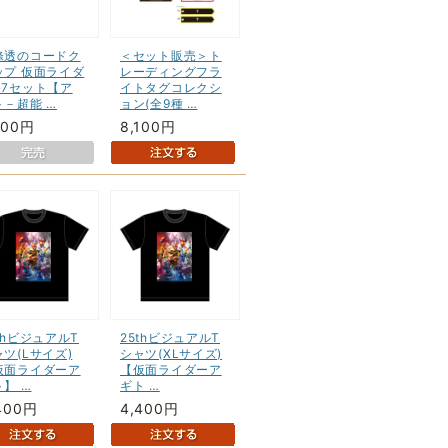
條透のコードク
＜セット販売＞ト
ップ 仮面ライダ
レーディングフラ
G7セット【ア
イトタグコレクシ
ト－超能 …
ョン(全9種 …
500円
8,100円
thビジュアルT
25thビジュアルT
ツ(Lサイズ)
シャツ(XLサイズ)
仮面ライダーア
【仮面ライダーア
】 …
ギト …
400円
4,400円