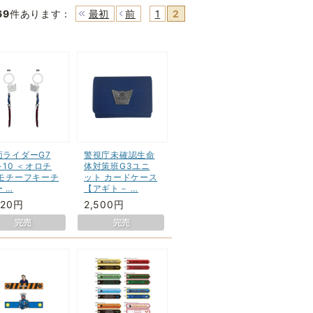
69
件あります
：
最初
前
1
2
面ライダーG7
警視庁未確認生命
-10 ＜オロチ
体対策班G3ユニ
 モチーフキーチ
ット カードケース
 …
【アギト－ …
320円
2,500円