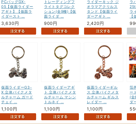
PCバッグGX-
トレーディングフ
ライダーキック ジ
ラ
05【仮面ライダー
ライトタグコレク
オラマアクリルス
25
アギト】【仮面ラ
ション(全9種)【仮
タンド【仮面ライ
ラ
イダースト …
面ライダ …
ダーアギト …
【
3,630円
900円
2,420円
9
仮面ライダーG3-
仮面ライダーアギ
仮面ライダーギル
箔
X 立体バイクメタ
ト 立体バイクメタ
ス 立体バイクメタ
ー
ルチャーム ガード
ルチャーム マシン
ルチャーム ギルス
(
チェイ …
トルネイ …
レイダー …
ダ
1,100円
1,100円
1,100円
5