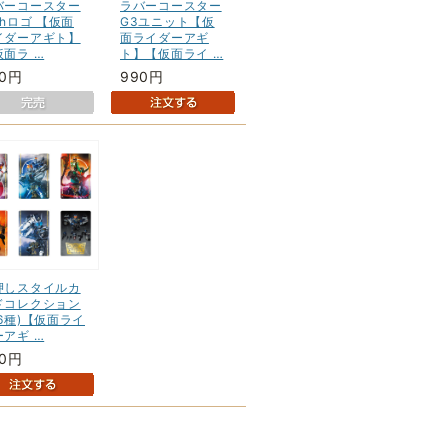
バーコースター
ラバーコースター
thロゴ 【仮面
G3ユニット【仮
イダーアギト】
面ライダーアギ
仮面ラ …
ト】【仮面ライ …
90円
990円
押しスタイルカ
ドコレクション
全6種)【仮面ライ
ーアギ …
50円