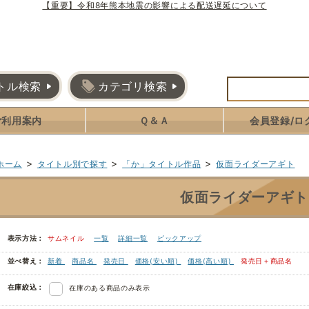
【重要】令和8年熊本地震の影響による配送遅延について
トル検索
カテゴリ検索
ご利用案内
Ｑ＆Ａ
会員登録/ロ
>
>
>
ホーム
タイトル別で探す
「か」タイトル作品
仮面ライダーアギト
仮面ライダーアギト
表示方法：
サムネイル
一覧
詳細一覧
ピックアップ
並べ替え：
新着
商品名
発売日
価格(安い順)
価格(高い順)
発売日＋商品名
在庫絞込：
在庫のある商品のみ表示