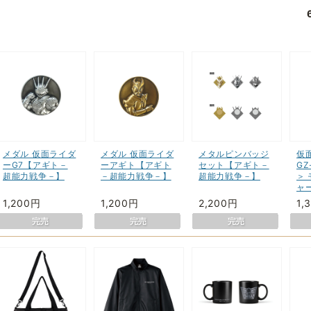
メダル 仮面ライダ
メダル 仮面ライダ
メタルピンバッジ
仮
ーG7【アギト－
ーアギト【アギト
セット【アギト－
GZ
超能力戦争－】
－超能力戦争－】
超能力戦争－】
＞
ャー
1,200円
1,200円
2,200円
1,