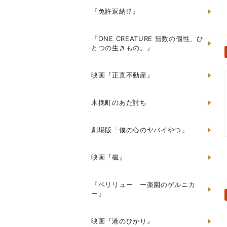
『免許返納!?』
『ONE CREATURE 無数の個性、ひ
とつの生きもの。』
映画『正直不動産』
木挽町のあだ討ち
劇場版「僕の心のヤバイやつ」
映画『楓』
『ペリリュー ー楽園のゲルニカ
ー』
映画『港のひかり』