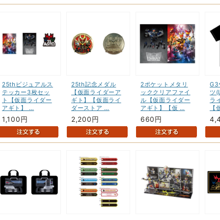
25thビジュアルス
25th記念メダル
2ポケットメタリ
G
テッカー3枚セッ
【仮面ライダーア
ッククリアファイ
ツ
ト【仮面ライダー
ギト】【仮面ライ
ル【仮面ライダー
ラ
アギト】 …
ダーストア …
アギト】【仮 …
【仮
1,100円
2,200円
660円
4,