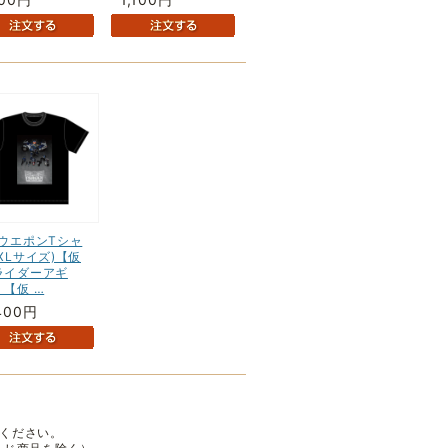
3ウエポンTシャ
XLサイズ)【仮
ライダーアギ
】【仮 …
400円
ください。