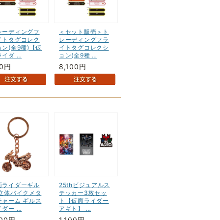
レーディングフ
＜セット販売＞ト
イトタグコレク
レーディングフラ
ョン(全9種)【仮
イトタグコレクシ
ライダ …
ョン(全9種 …
00円
8,100円
面ライダーギル
25thビジュアルス
 立体バイクメタ
テッカー3枚セッ
チャーム ギルス
ト【仮面ライダー
イダー …
アギト】 …
100円
1,100円