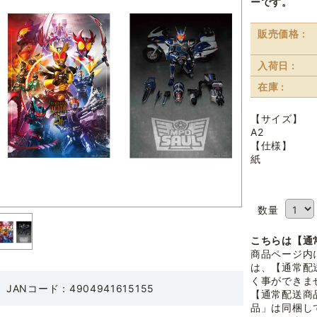
ーです。
販売価格 :
入荷日 :
在庫 :
【サイズ】
A2
【仕様】
紙
数量
こちらは【通
商品ページ内
は、【通常配
く事ができま
JANコード：4904941615155
【通常配送商
品」は同梱し