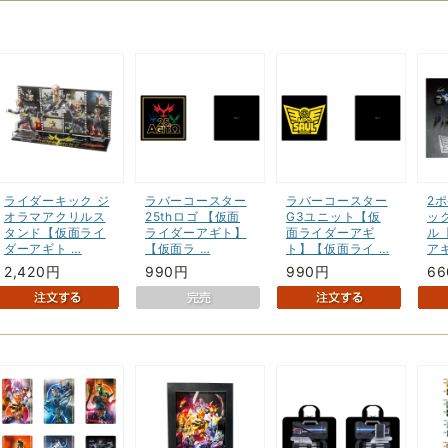
ライダーキック ジ
ラバーコースター
ラバーコースター
2
オラマアクリルス
25thロゴ 【仮面
G3ユニット【仮
ッ
タンド【仮面ライ
ライダーアギト】
面ライダーアギ
ル
ダーアギト …
【仮面ラ …
ト】【仮面ライ …
ア
2,420円
990円
990円
6