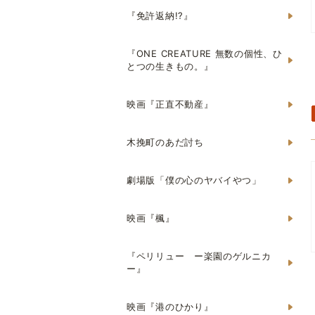
『免許返納!?』
『ONE CREATURE 無数の個性、ひ
とつの生きもの。』
映画『正直不動産』
木挽町のあだ討ち
劇場版「僕の心のヤバイやつ」
映画『楓』
『ペリリュー ー楽園のゲルニカ
ー』
映画『港のひかり』