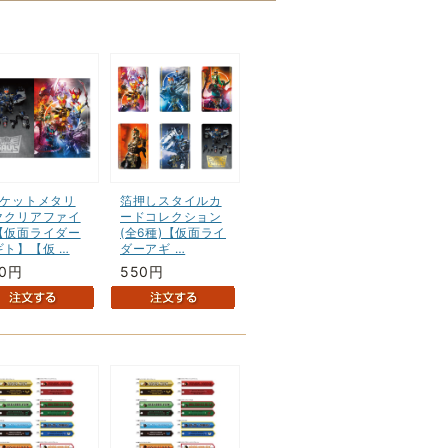
ポケットメタリ
箔押しスタイルカ
ククリアファイ
ードコレクション
【仮面ライダー
(全6種)【仮面ライ
ギト】【仮 …
ダーアギ …
60円
550円