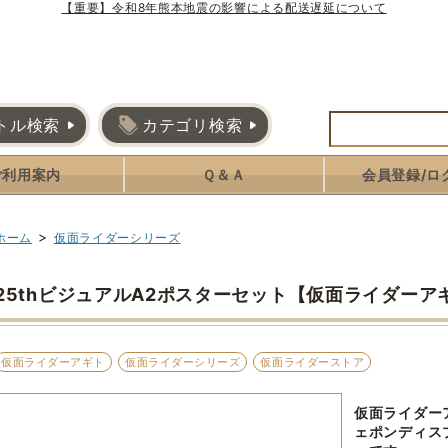
【重要】令和8年熊本地震の影響による配送遅延について
トル検索
カテゴリ検索
ご利用案内
Ｑ＆Ａ
会員登録/ロ
>
ホーム
仮面ライダーシリーズ
25thビジュアルA2ポスターセット【仮面ライダー
仮面ライダーアギト
仮面ライダーシリーズ
仮面ライダーストア
仮面ライダーア
ェポンディス