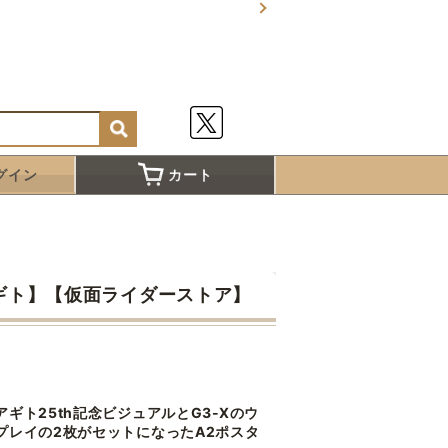
グイン
カート
アギト】【仮面ライダーストア】
ギト25th記念ビジュアルとG3-Xのウ
プレイの2枚がセットになったA2ポスタ