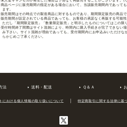
※未入金キャンセルが発生した場合は予告なく再販売することがございます。(
※商品ページに販売期間の指定がある場合において、当該販売期間内であって
ます。
※販売期間はその時点での製造商品に対するものであり、期間限定販売の商品
※販売期間が設定されている商品であっても、お客様の承諾なく再販する可能
ただし「期間限定販売」「数量限定販売」と明示したものについてはこの限
※受付時間終了間際はサイト混雑により、時間内に購入手続きが完了できない
み下さい。サイト混雑が理由であっても、受付期間内にお申込みいただけな
らかじめご了承ください。
方法
送料・配送
Ｑ＆Ａ
トにおける個人情報の取り扱いについて
特定商取引に関する法律に基