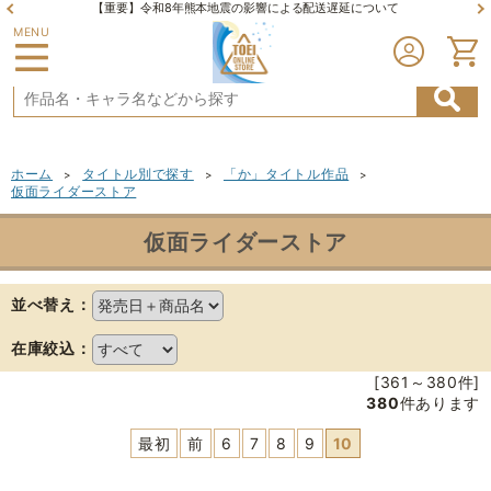
【重要】令和8年熊本地震の影響による配送遅延について
MENU
ホーム
タイトル別で探す
「か」タイトル作品
>
>
>
仮面ライダーストア
仮面ライダーストア
並べ替え：
在庫絞込：
[361～380件]
380
件あります
最初
前
6
7
8
9
10