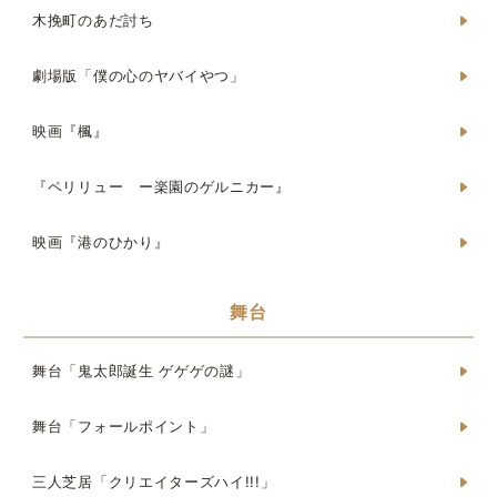
木挽町のあだ討ち
劇場版「僕の心のヤバイやつ」
映画『楓』
『ペリリュー ー楽園のゲルニカー』
映画『港のひかり』
舞台
舞台「鬼太郎誕生 ゲゲゲの謎」
舞台「フォールポイント」
三人芝居「クリエイターズハイ!!!」