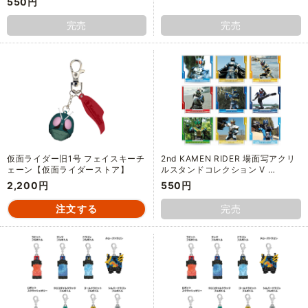
550円
完売
完売
仮面ライダー旧1号 フェイスキーチ
2nd KAMEN RIDER 場面写アクリ
ェーン【仮面ライダーストア】
ルスタンドコレクション V …
2,200円
550円
完売