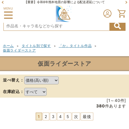
【重要】令和8年熊本地震の影響による配送遅延について
MENU
ホーム
タイトル別で探す
「か」タイトル作品
>
>
>
仮面ライダーストア
仮面ライダーストア
並べ替え：
在庫絞込：
[1～40件]
380
件あります
1
2
3
4
5
次
最後