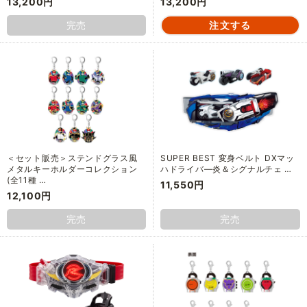
13,200円
13,200円
完売
＜セット販売＞ステンドグラス風
SUPER BEST 変身ベルト DXマッ
メタルキーホルダーコレクション
ハドライバ―炎＆シグナルチェ …
(全11種 …
11,550円
12,100円
完売
完売