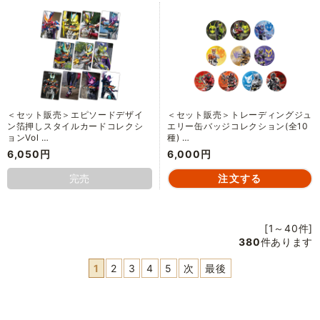
＜セット販売＞エピソードデザイ
＜セット販売＞トレーディングジュ
ン箔押しスタイルカードコレクシ
エリー缶バッジコレクション(全10
ョンVol …
種) …
6,050円
6,000円
完売
[1～40件]
380
件あります
1
2
3
4
5
次
最後