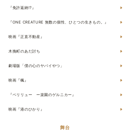
『免許返納!?』
『ONE CREATURE 無数の個性、ひとつの生きもの。』
映画『正直不動産』
木挽町のあだ討ち
劇場版「僕の心のヤバイやつ」
映画『楓』
『ペリリュー ー楽園のゲルニカー』
映画『港のひかり』
舞台