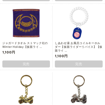
ジャガードタオル ストマック社の
しあわせ湯 お風呂コイルキーホル
Winter Holiday【仮面ライ …
ダー【仮面ライダーリバイス】【仮
面ライ …
1,100円
1,100円
完売
完売