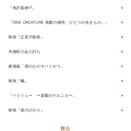
『免許返納!?』
『ONE CREATURE 無数の個性、ひとつの生きもの。』
映画『正直不動産』
木挽町のあだ討ち
劇場版「僕の心のヤバイやつ」
映画『楓』
『ペリリュー ー楽園のゲルニカー』
映画『港のひかり』
舞台