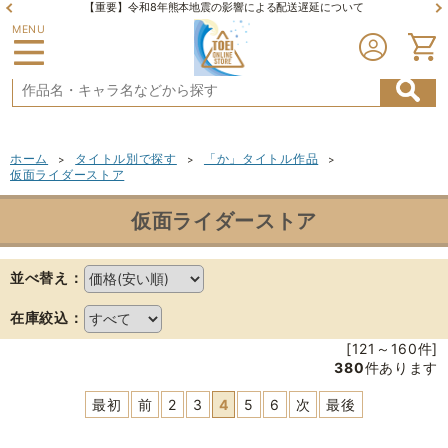
【重要】令和8年熊本地震の影響による配送遅延について
MENU
ホーム
タイトル別で探す
「か」タイトル作品
>
>
>
仮面ライダーストア
仮面ライダーストア
並べ替え：
在庫絞込：
[121～160件]
380
件あります
最初
前
2
3
4
5
6
次
最後