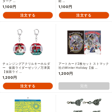
ダーア …
鎧 …
1,100円
1,100円
チェンジングアクリルキーホルダ
アートカード2枚セット ストマック
ー 仮面ライダーゼッツ／万津莫
社のWinter Holiday【仮 …
【仮面ライ …
1,200円
1,200円
完売