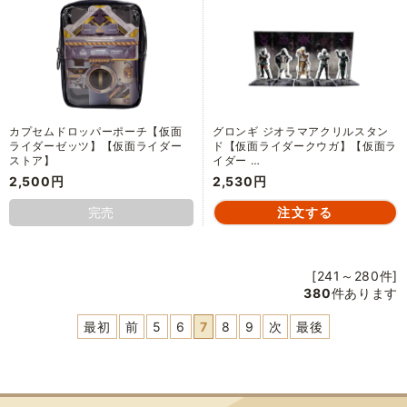
カプセムドロッパーポーチ【仮面
グロンギ ジオラマアクリルスタン
ライダーゼッツ】【仮面ライダー
ド【仮面ライダークウガ】【仮面ラ
ストア】
イダー …
2,500円
2,530円
完売
[241～280件]
380
件あります
最初
前
5
6
7
8
9
次
最後