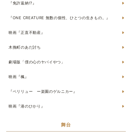
『免許返納!?』
『ONE CREATURE 無数の個性、ひとつの生きもの。』
映画『正直不動産』
木挽町のあだ討ち
劇場版「僕の心のヤバイやつ」
映画『楓』
『ペリリュー ー楽園のゲルニカー』
映画『港のひかり』
舞台