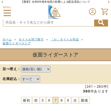
【重要】令和8年熊本地震の影響による配送遅延について
MENU
ホーム
タイトル別で探す
「か」タイトル作品
>
>
>
仮面ライダーストア
仮面ライダーストア
並べ替え：
在庫絞込：
[241～280件]
380
件あります
最初
前
5
6
7
8
9
次
最後