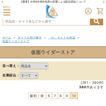
【重要】令和8年熊本地震の影響による配送遅延について
MENU
ホーム
タイトル別で探す
「か」タイトル作品
>
>
>
仮面ライダーストア
仮面ライダーストア
並べ替え：
在庫絞込：
[361～380件]
380
件あります
最初
前
6
7
8
9
10