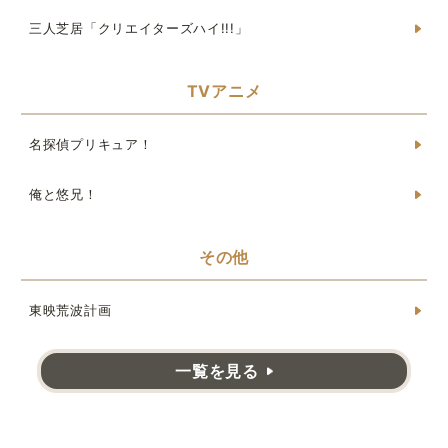
三人芝居「クリエイターズハイ!!!」
TVアニメ
名探偵プリキュア！
俺と悠兄！
その他
東映荒波計画
一覧を見る