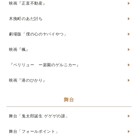
映画『正直不動産』
木挽町のあだ討ち
劇場版「僕の心のヤバイやつ」
映画『楓』
『ペリリュー ー楽園のゲルニカー』
映画『港のひかり』
舞台
舞台「鬼太郎誕生 ゲゲゲの謎」
舞台「フォールポイント」