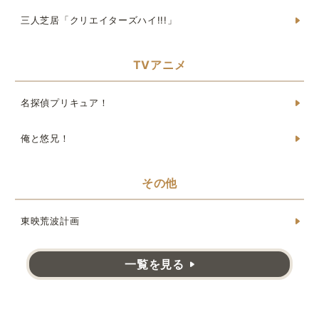
三人芝居「クリエイターズハイ!!!」
TVアニメ
名探偵プリキュア！
俺と悠兄！
その他
東映荒波計画
一覧を見る