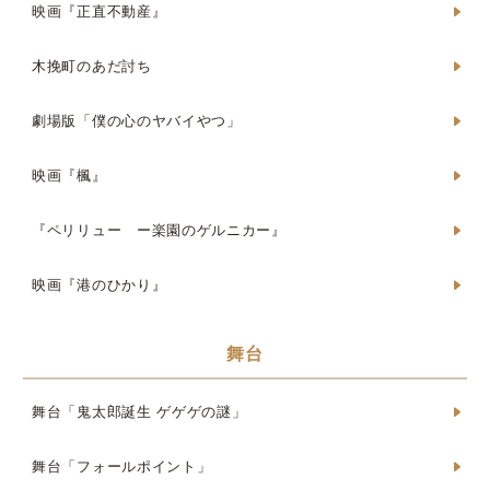
映画『正直不動産』
木挽町のあだ討ち
劇場版「僕の心のヤバイやつ」
映画『楓』
『ペリリュー ー楽園のゲルニカー』
映画『港のひかり』
舞台
舞台「鬼太郎誕生 ゲゲゲの謎」
舞台「フォールポイント」