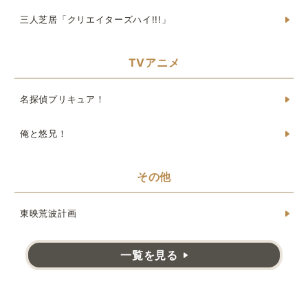
三人芝居「クリエイターズハイ!!!」
TVアニメ
名探偵プリキュア！
俺と悠兄！
その他
東映荒波計画
一覧を見る