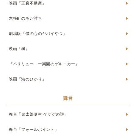
映画『正直不動産』
木挽町のあだ討ち
劇場版「僕の心のヤバイやつ」
映画『楓』
『ペリリュー ー楽園のゲルニカー』
映画『港のひかり』
舞台
舞台「鬼太郎誕生 ゲゲゲの謎」
舞台「フォールポイント」