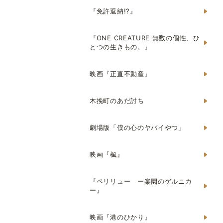
『免許返納!?』
『ONE CREATURE 無数の個性、ひ
とつの生きもの。』
映画『正直不動産』
木挽町のあだ討ち
劇場版「僕の心のヤバイやつ」
映画『楓』
『ペリリュー ー楽園のゲルニカ
ー』
映画『港のひかり』