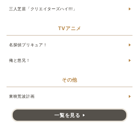
三人芝居「クリエイターズハイ!!!」
TVアニメ
名探偵プリキュア！
俺と悠兄！
その他
東映荒波計画
一覧を見る