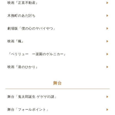
映画『正直不動産』
木挽町のあだ討ち
劇場版「僕の心のヤバイやつ」
映画『楓』
『ペリリュー ー楽園のゲルニカー』
映画『港のひかり』
舞台
舞台「鬼太郎誕生 ゲゲゲの謎」
舞台「フォールポイント」