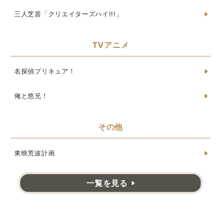
三人芝居「クリエイターズハイ!!!」
TVアニメ
名探偵プリキュア！
俺と悠兄！
その他
東映荒波計画
一覧を見る