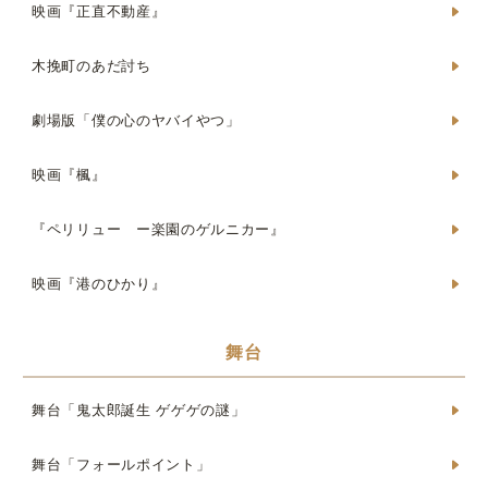
映画『正直不動産』
木挽町のあだ討ち
劇場版「僕の心のヤバイやつ」
映画『楓』
『ペリリュー ー楽園のゲルニカー』
映画『港のひかり』
舞台
舞台「鬼太郎誕生 ゲゲゲの謎」
舞台「フォールポイント」