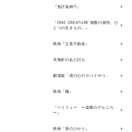
『免許返納!?』
『ONE CREATURE 無数の個性、ひ
とつの生きもの。』
映画『正直不動産』
木挽町のあだ討ち
劇場版「僕の心のヤバイやつ」
映画『楓』
『ペリリュー ー楽園のゲルニカ
ー』
映画『港のひかり』