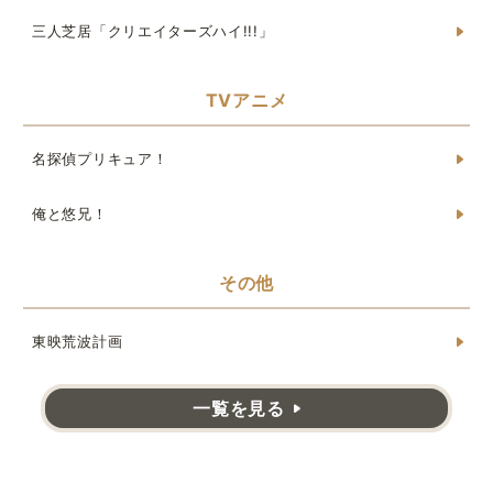
三人芝居「クリエイターズハイ!!!」
TVアニメ
名探偵プリキュア！
俺と悠兄！
その他
東映荒波計画
一覧を見る