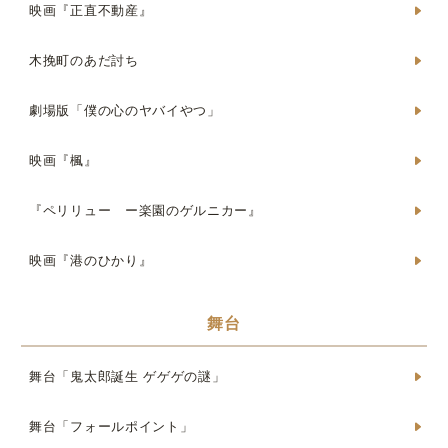
映画『正直不動産』
木挽町のあだ討ち
劇場版「僕の心のヤバイやつ」
映画『楓』
『ペリリュー ー楽園のゲルニカー』
映画『港のひかり』
舞台
舞台「鬼太郎誕生 ゲゲゲの謎」
舞台「フォールポイント」