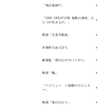
『免許返納!?』
『ONE CREATURE 無数の個性、ひ
とつの生きもの。』
映画『正直不動産』
木挽町のあだ討ち
劇場版「僕の心のヤバイやつ」
映画『楓』
『ペリリュー ー楽園のゲルニカ
ー』
映画『港のひかり』