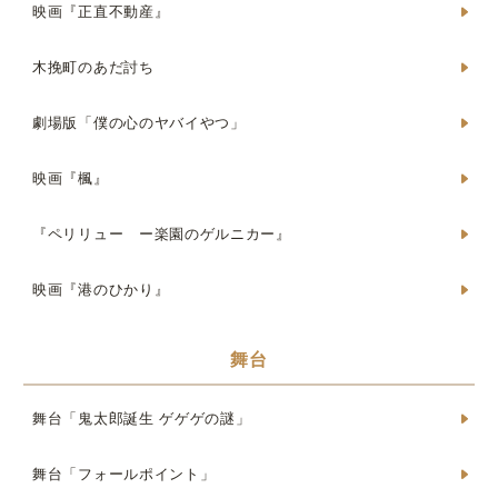
映画『正直不動産』
木挽町のあだ討ち
劇場版「僕の心のヤバイやつ」
映画『楓』
『ペリリュー ー楽園のゲルニカー』
映画『港のひかり』
舞台
舞台「鬼太郎誕生 ゲゲゲの謎」
舞台「フォールポイント」