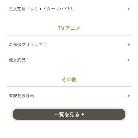
三人芝居「クリエイターズハイ!!!」
TVアニメ
名探偵プリキュア！
俺と悠兄！
その他
東映荒波計画
一覧を見る