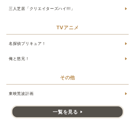
三人芝居「クリエイターズハイ!!!」
TVアニメ
名探偵プリキュア！
俺と悠兄！
その他
東映荒波計画
一覧を見る