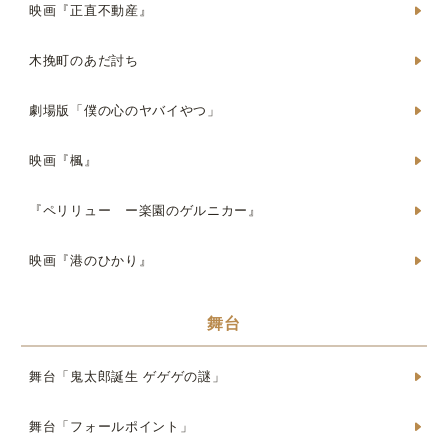
映画『正直不動産』
木挽町のあだ討ち
劇場版「僕の心のヤバイやつ」
映画『楓』
『ペリリュー ー楽園のゲルニカー』
映画『港のひかり』
舞台
舞台「鬼太郎誕生 ゲゲゲの謎」
舞台「フォールポイント」