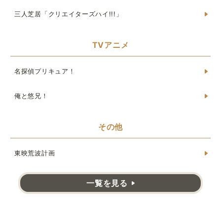
三人芝居「クリエイターズハイ!!!」
TVアニメ
名探偵プリキュア！
俺と悠兄！
その他
東映荒波計画
一覧を見る