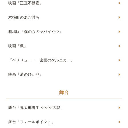
映画『正直不動産』
木挽町のあだ討ち
劇場版「僕の心のヤバイやつ」
映画『楓』
『ペリリュー ー楽園のゲルニカー』
映画『港のひかり』
舞台
舞台「鬼太郎誕生 ゲゲゲの謎」
舞台「フォールポイント」