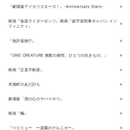
『劇場版アイカツスターズ！』-Anniversary Stars-
映画『仮面ライダーゼッツ』映画『超宇宙刑事ギャバン イン
フィニティ』
『免許返納!?』
『ONE CREATURE 無数の個性、ひとつの生きもの。』
映画『正直不動産』
木挽町のあだ討ち
劇場版「僕の心のヤバイやつ」
映画『楓』
『ペリリュー ー楽園のゲルニカー』