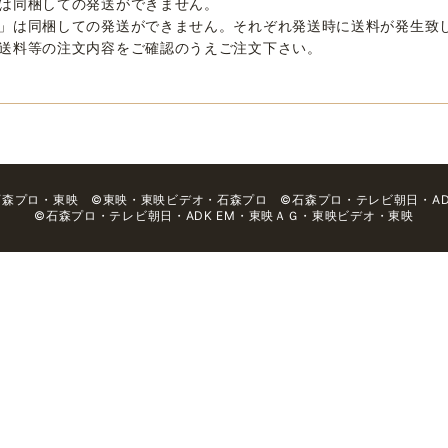
は同梱しての発送ができません。
」は同梱しての発送ができません。それぞれ発送時に送料が発生致
送料等の注文内容をご確認のうえご注文下さい。
石森プロ・東映 ©東映・東映ビデオ・石森プロ ©石森プロ・テレビ朝日・ADK
©石森プロ・テレビ朝日・ADK EM・東映ＡＧ・東映ビデオ・東映