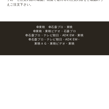
えご注文下さい。
©東映 ©石森プロ・東映
©東映・東映ビデオ・石森プロ
©石森プロ・テレビ朝日・ADK EM・東映
©石森プロ・テレビ朝日・ADK EM・
東映ＡＧ・東映ビデオ・東映