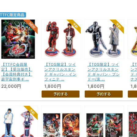
【TTFC会員限
【TOS限定】ツイ
【TOS限定】ツイ
【
定】【受注販売】
ンアクリルスタン
ンアクリルスタン
ン
【会員特典付き】
ド ギャバン・イン
ド ギャバン・ブシ
ド
超宇宙刑事ギ …
フィニテ …
ドー/哀 …
ナス
22,000円
1,800円
1,800円
1,