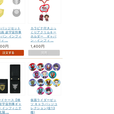
ンバッジセット
カラビナ付きぷっ
映画 超宇宙刑事
くりアクリルキー
ャバン インフィ
ホルダー ギャバ
ィ …
ン・インフィ …
300円
1,400円
ードケース【映
仮面ライダーゼッ
 超宇宙刑事ギャ
ツ キャラバッジコ
ン インフィニテ
レクション(全13
太陽 …
種)