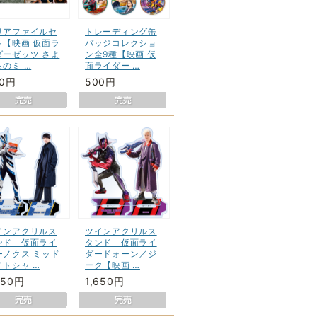
リアファイルセ
トレーディング缶
ト【映画 仮面ラ
バッジコレクショ
ダーゼッツ さよ
ン全9種【映画 仮
らのミ …
面ライダー …
80円
500円
インアクリルス
ツインアクリルス
ンド 仮面ライ
タンド 仮面ライ
ーノクス ミッド
ダードォーン／ジ
イトシャ …
ーク【映画 …
650円
1,650円