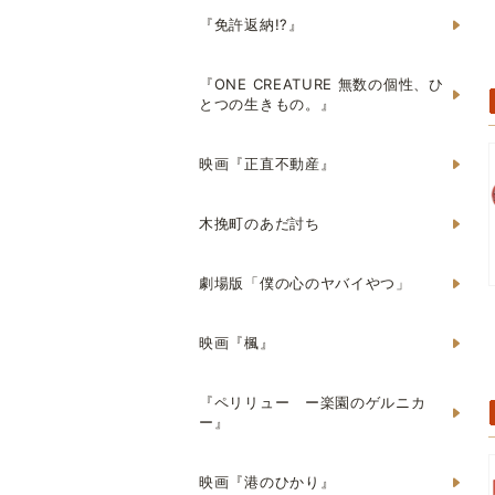
『免許返納!?』
『ONE CREATURE 無数の個性、ひ
とつの生きもの。』
映画『正直不動産』
木挽町のあだ討ち
劇場版「僕の心のヤバイやつ」
映画『楓』
『ペリリュー ー楽園のゲルニカ
ー』
映画『港のひかり』