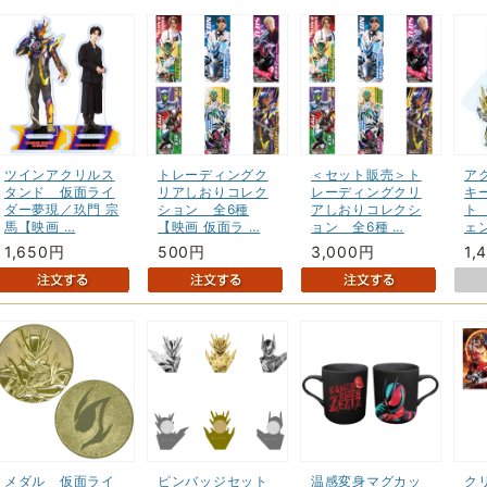
ツインアクリルス
トレーディングク
＜セット販売＞ト
ア
タンド 仮面ライ
リアしおりコレク
レーディングクリ
キ
ダー夢現／玖門 宗
ション 全6種
アしおりコレクシ
ト
馬【映画 …
【映画 仮面ラ …
ョン 全6種 …
ェ
1,650円
500円
3,000円
1,
メダル 仮面ライ
ピンバッジセット
温感変身マグカッ
ク