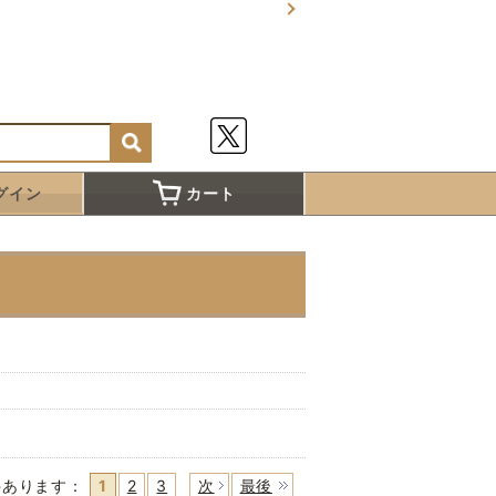
グイン
カート
件あります
：
1
2
3
次
最後