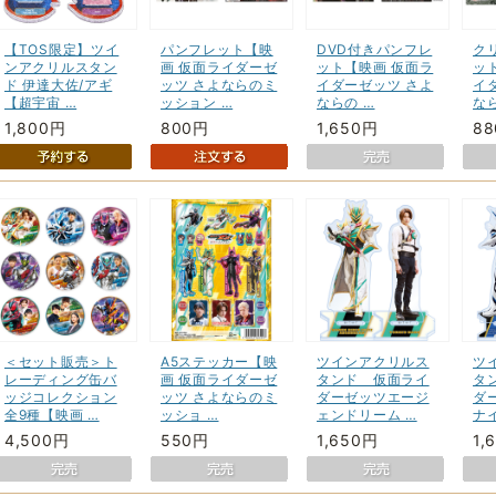
【TOS限定】ツイ
パンフレット【映
DVD付きパンフレ
ク
ンアクリルスタン
画 仮面ライダーゼ
ット【映画 仮面ラ
ッ
ド 伊達大佐/アギ
ッツ さよならのミ
イダーゼッツ さよ
イ
【超宇宙 …
ッション …
ならの …
な
1,800円
800円
1,650円
8
＜セット販売＞ト
A5ステッカー【映
ツインアクリルス
ツ
レーディング缶バ
画 仮面ライダーゼ
タンド 仮面ライ
タ
ッジコレクション
ッツ さよならのミ
ダーゼッツエージ
ダ
全9種【映画 …
ッショ …
ェンドリーム …
ナ
4,500円
550円
1,650円
1,