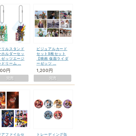
クリルスタンド
ビジュアルカード
ーホルダーセッ
セット9枚セット
 ゼッツエージ
【映画 仮面ライダ
ンドリーム …
ーゼッツ …
400円
1,200円
リアファイルセ
トレーディング缶