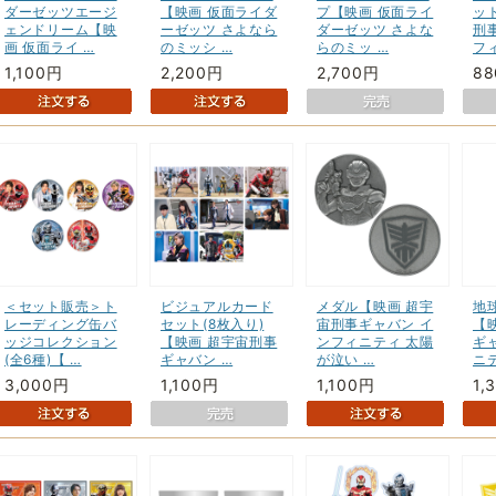
ダーゼッツエージ
【映画 仮面ライダ
プ【映画 仮面ライ
ッ
ェンドリーム【映
ーゼッツ さよなら
ダーゼッツ さよな
刑
画 仮面ライ …
のミッシ …
らのミッ …
フ
1,100円
2,200円
2,700円
8
＜セット販売＞ト
ビジュアルカード
メダル【映画 超宇
地
レーディング缶バ
セット(8枚入り)
宙刑事ギャバン イ
【
ッジコレクション
【映画 超宇宙刑事
ンフィニティ 太陽
ギ
(全6種)【 …
ギャバン …
が泣い …
ニテ
3,000円
1,100円
1,100円
1,