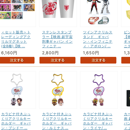
＜セット販売＞ト
ステンレスタンブ
ツインアクリルス
ピ
レーディングアク
ラー【映画 超宇宙
タンド ギャバ
【
リルマグネット
刑事ギャバン イン
ン・インフィニテ
ギ
(全8種)【映 …
フィニテ …
ィ・アポロン/ …
ニテ
6,160円
2,800円
1,650円
1,
カラビナ付きぷっ
カラビナ付きぷっ
カラビナ付きぷっ
カ
くりアクリルキー
くりアクリルキー
くりアクリルキー
画
ホルダー ギャバ
ホルダー ギャバ
ホルダー ギャバ
バ
ン・ブシドー …
ン・ルミナス …
ン・ライヤ/ …
ィ 