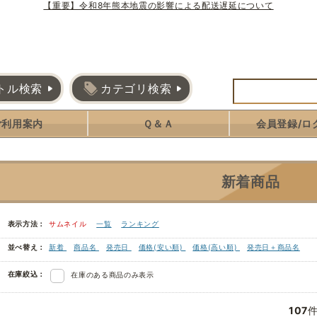
【重要】令和8年熊本地震の影響による配送遅延について
トル検索
カテゴリ検索
ご利用案内
Ｑ＆Ａ
会員登録/ロ
新着商品
表示方法：
サムネイル
一覧
ランキング
並べ替え：
新着
商品名
発売日
価格(安い順)
価格(高い順)
発売日＋商品名
在庫絞込：
在庫のある商品のみ表示
107