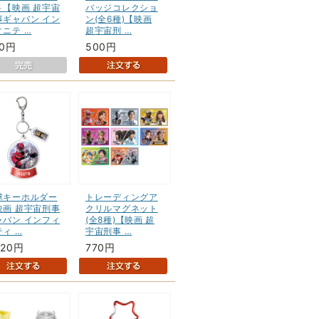
ト【映画 超宇宙
バッジコレクショ
事ギャバン イン
ン(全6種)【映画
ィニテ …
超宇宙刑 …
80円
500円
球キーホルダー
トレーディングア
映画 超宇宙刑事
クリルマグネット
ャバン インフィ
(全8種)【映画 超
ィ …
宇宙刑事 …
320円
770円