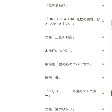
『免許返納!?』
『ONE CREATURE 無数の個性、ひ
とつの生きもの。』
映画『正直不動産』
木挽町のあだ討ち
劇場版「僕の心のヤバイやつ」
映画『楓』
『ペリリュー ー楽園のゲルニカ
ー』
映画『港のひかり』