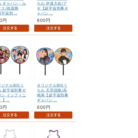
わ ギャバン・ル
ちわ 伊達大佐/ア
ナス/祝喜輝
ギ【超宇宙刑事ギ
超宇宙刑 …
ャバン …
00円
600円
リジナルBIGう
オリジナルBIGう
わ 超宇宙刑事ギ
ちわ 天羽琉唯/高
バン インフィニ
鳴寿【超宇宙刑事
【 …
ギャバン …
00円
600円