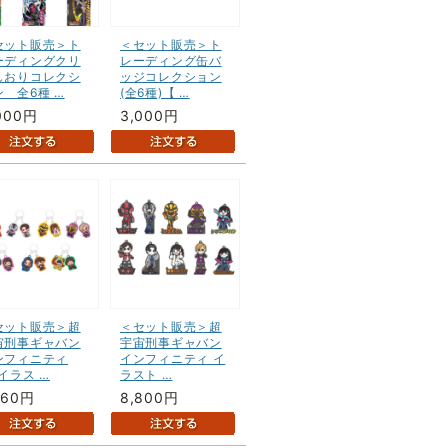
セット販売＞ト
＜セット販売＞ト
ーディングクリ
レーディング缶バ
しおりコレクシ
ッジコレクション
ン 全6種 …
(全6種)【 …
000円
3,000円
セット販売＞超
＜セット販売＞超
宙刑事ギャバン
宇宙刑事ギャバン
ンフィニティ
インフィニティ イ
イラス …
ラスト …
160円
8,800円