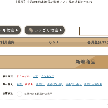
【重要】令和8年熊本地震の影響による配送遅延について
トル検索
カテゴリ検索
ご利用案内
Ｑ＆Ａ
会員登録/ロ
新着商品
表示方法：
サムネイル
一覧
ランキング
並べ替え：
新着
商品名
発売日
価格(安い順)
価格(高い順)
発売日＋商品名
在庫絞込：
在庫のある商品のみ表示