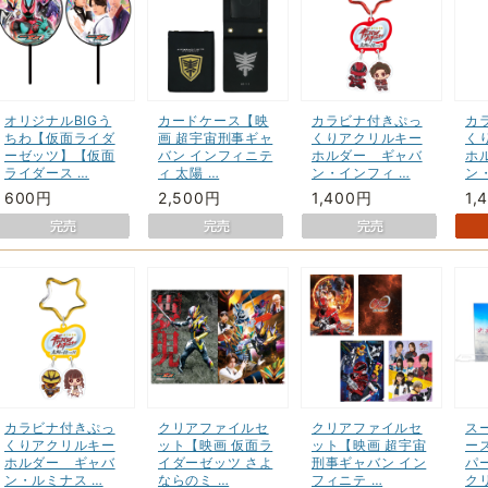
オリジナルBIGう
カードケース【映
カラビナ付きぷっ
カ
ちわ【仮面ライダ
画 超宇宙刑事ギャ
くりアクリルキー
く
ーゼッツ】【仮面
バン インフィニテ
ホルダー ギャバ
ホ
ライダース …
ィ 太陽 …
ン・インフィ …
ン
600円
2,500円
1,400円
1,
カラビナ付きぷっ
クリアファイルセ
クリアファイルセ
ス
くりアクリルキー
ット【映画 仮面ラ
ット【映画 超宇宙
ーズ
ホルダー ギャバ
イダーゼッツ さよ
刑事ギャバン イン
パ
ン・ルミナス …
ならのミ …
フィニテ …
クリ