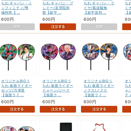
ちわ ギャバン・イ
ちわ ギャバン・ブ
ちわ ギャバン・ラ
ち
ンフィニティ/弩
シドー/哀哭院刹
イヤ/風波駆無
ミ
城怜慈【 …
那【超宇 …
【超宇宙刑 …
【
600円
600円
600円
6
オリジナルBIGう
オリジナルBIGう
オリジナルBIGう
オ
ちわ 仮面ライダー
ちわ 仮面ライダー
ちわ 仮面ライダー
ち
ゼッツ/万津莫
ドォーン/ジーク
ノクス/ノクス
ャ
【仮面ライ …
【仮面ラ …
【仮面ライ …
ティ
600円
600円
600円
6