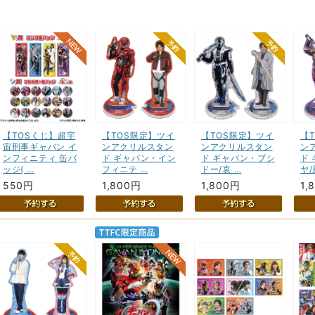
【TOSくじ】超宇
【TOS限定】ツイ
【TOS限定】ツイ
【
宙刑事ギャバン イ
ンアクリルスタン
ンアクリルスタン
ン
ンフィニティ 缶バ
ド ギャバン・イン
ド ギャバン・ブシ
ド
ッジ( …
フィニテ …
ドー/哀 …
ヤ/
550円
1,800円
1,800円
1,