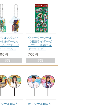
クリルスタンド
ウォーターシール
ーホルダーセッ
【仮面ライダーゼ
 ゼッツエージ
ッツ】【仮面ライ
ンドリーム …
ダーストア】
400円
700円
リジナルBIGう
オリジナルBIGう