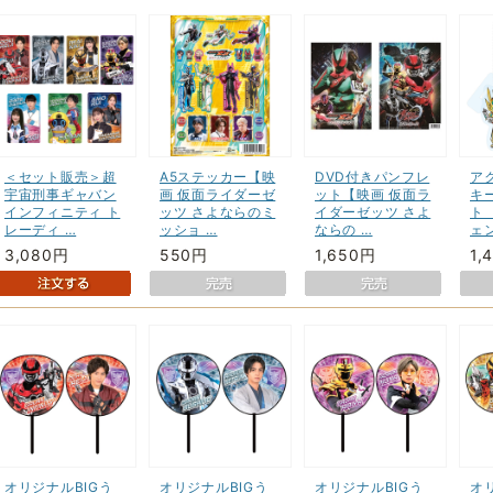
＜セット販売＞超
A5ステッカー【映
DVD付きパンフレ
ア
宇宙刑事ギャバン
画 仮面ライダーゼ
ット【映画 仮面ラ
キ
インフィニティ ト
ッツ さよならのミ
イダーゼッツ さよ
ト
レーディ …
ッショ …
ならの …
ェ
3,080円
550円
1,650円
1,
オリジナルBIGう
オリジナルBIGう
オリジナルBIGう
オ