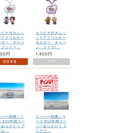
ラビナ付きぷっ
カラビナ付きぷっ
りアクリルキー
くりアクリルキー
ルダー ギャバ
ホルダー ギャバ
・ブシドー …
ン・ライヤ/ …
400円
1,400円
ーパー戦隊シリ
スーパー戦隊シリ
 #50年間スー
ーズ #50年間スー
ーありがとう ア
パーありがとう ク
ル …
リアフ …