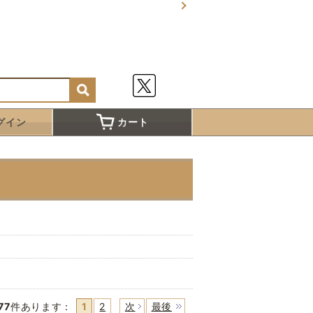
グイン
カート
77
件あります
：
1
2
次
最後