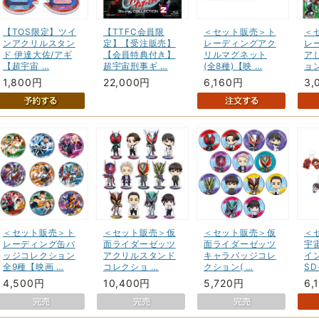
【TOS限定】ツイ
【TTFC会員限
＜セット販売＞ト
＜
ンアクリルスタン
定】【受注販売】
レーディングアク
レ
ド 伊達大佐/アギ
【会員特典付き】
リルマグネット
ア
【超宇宙 …
超宇宙刑事ギ …
(全8種)【映 …
ョ
1,800円
22,000円
6,160円
3,
＜セット販売＞ト
＜セット販売＞仮
＜セット販売＞仮
＜
レーディング缶バ
面ライダーゼッツ
面ライダーゼッツ
宇
ッジコレクション
アクリルスタンド
キャラバッジコレ
イ
全9種【映画 …
コレクショ …
クション( …
SD
4,500円
10,400円
5,720円
6,