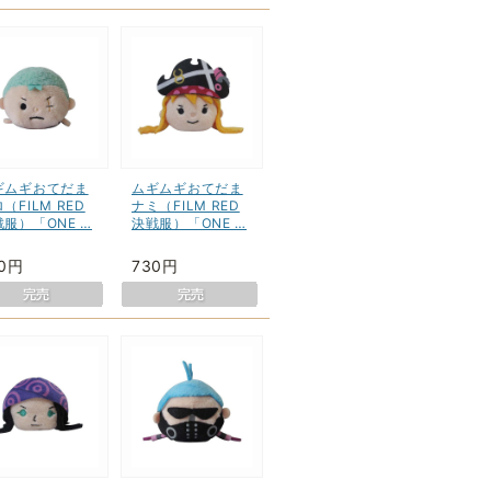
ギムギおてだま
ムギムギおてだま
（FILM RED
ナミ（FILM RED
服）「ONE …
決戦服）「ONE …
30円
730円