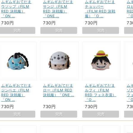
ムギムギおてだま
ムギムギおてだま
ムギムギおてだま
ム
ウソップ（FILM
サンジ（FILM
チョッパー
ロビ
RED 決戦服）
RED 決戦服）
（FILM RED 決戦
RE
「ON …
「ONE …
服）「O …
「O
730円
730円
730円
7
ムギムギおてだま
ムギムギおてだま
ムギムギおてだま
ム
ジンベエ（FILM
ロー（FILM RED
ルフィ（FILM
ゾロ
RED 決戦服）
決戦服）「ONE …
RED フェス衣裳）
フ
「ON …
「O …
「O
730円
730円
730円
7