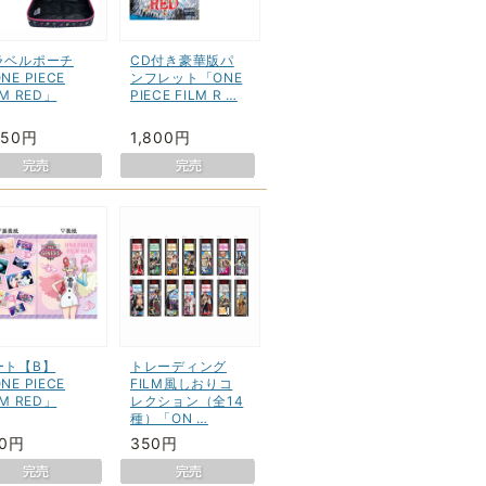
ラベルポーチ
CD付き豪華版パ
NE PIECE
ンフレット「ONE
LM RED」
PIECE FILM R …
650円
1,800円
ート【B】
トレーディング
NE PIECE
FILM風しおりコ
LM RED」
レクション（全14
種）「ON …
50円
350円