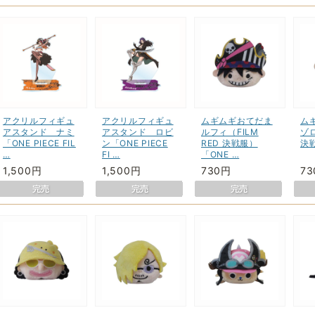
アクリルフィギュ
アクリルフィギュ
ムギムギおてだま
ム
アスタンド ナミ
アスタンド ロビ
ルフィ（FILM
ゾロ
「ONE PIECE FIL
ン「ONE PIECE
RED 決戦服）
決戦
…
FI …
「ONE …
1,500円
1,500円
730円
7