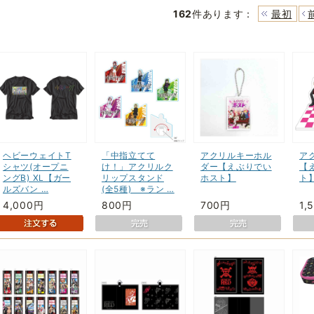
162
件あります
：
最初
ヘビーウェイトT
「中指立てて
アクリルキーホル
ア
シャツ(オープニ
け！」アクリルク
ダー【えぶりでい
【
ングB) XL【ガー
リップスタンド
ホスト】
ト
ルズバン …
(全5種) ※ラン …
4,000円
800円
700円
1,