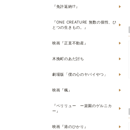
『免許返納!?』
『ONE CREATURE 無数の個性、ひ
とつの生きもの。』
映画『正直不動産』
木挽町のあだ討ち
劇場版「僕の心のヤバイやつ」
映画『楓』
『ペリリュー ー楽園のゲルニカ
ー』
映画『港のひかり』