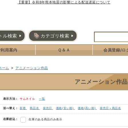
【重要】令和8年熊本地震の影響による配送遅延について
トル検索
カテゴリ検索
ご利用案内
Ｑ＆Ａ
会員登録/ロ
>
ホーム
アニメーション作品
アニメーション作品
表示方法：
サムネイル
一覧
並べ替え：
新着
商品名
発売日
価格(安い順)
価格(高い順)
発売日＋商品名
在庫絞込：
在庫のある商品のみ表示