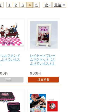
前
1
2
3
4
5
次
最後
クリルスタンド
レイヤードフレー
えぶりでいホス
ムマグネット【え
】
ぶりでいホスト】
500円
900円