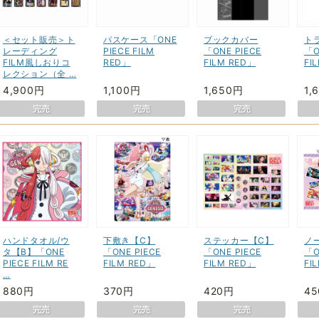
＜セット販売＞ト
パスケース「ONE
ブックカバー
ト
レーディング
PIECE FILM
「ONE PIECE
「O
FILM風しおりコ
RED」
FILM RED」
FI
レクション（全 …
4,900円
1,100円
1,650円
1,
ハンドタオル/ウ
下敷き【C】
ステッカー【C】
ノ
タ【B】「ONE
「ONE PIECE
「ONE PIECE
「O
PIECE FILM RE
FILM RED」
FILM RED」
FI
…
880円
370円
420円
4