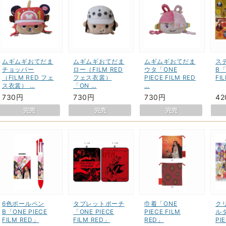
ムギムギおてだま
ムギムギおてだま
ムギムギおてだま
ス
チョッパー
ロー（FILM RED
ウタ「ONE
B「
（FILM RED フェ
フェス衣裳）
PIECE FILM RED
FI
ス衣裳） …
「ON …
…
730円
730円
730円
4
6色ボールペン
タブレットポーチ
巾着「ONE
ク
B「ONE PIECE
「ONE PIECE
PIECE FILM
ル
FILM RED」
FILM RED」
RED」
PI