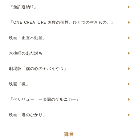
『免許返納!?』
『ONE CREATURE 無数の個性、ひとつの生きもの。』
映画『正直不動産』
木挽町のあだ討ち
劇場版「僕の心のヤバイやつ」
映画『楓』
『ペリリュー ー楽園のゲルニカー』
映画『港のひかり』
舞台