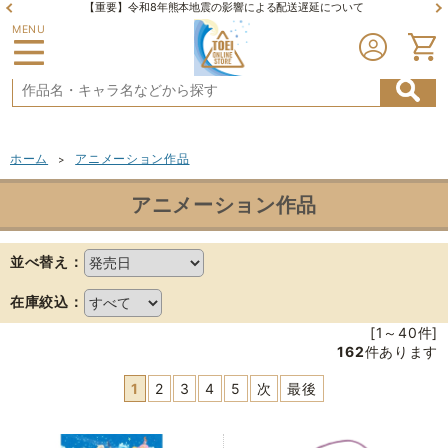
【重要】令和8年熊本地震の影響による配送遅延について
MENU
ホーム
アニメーション作品
>
アニメーション作品
並べ替え：
在庫絞込：
[1～40件]
162
件あります
1
2
3
4
5
次
最後