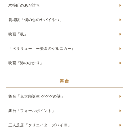
木挽町のあだ討ち
劇場版「僕の心のヤバイやつ」
映画『楓』
『ペリリュー ー楽園のゲルニカー』
映画『港のひかり』
舞台
舞台「鬼太郎誕生 ゲゲゲの謎」
舞台「フォールポイント」
三人芝居「クリエイターズハイ!!!」