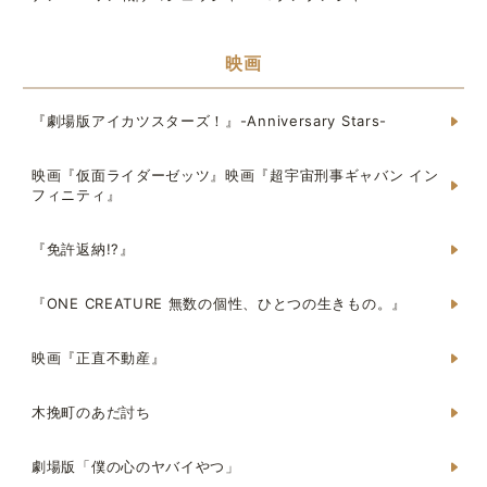
映画
『劇場版アイカツスターズ！』-Anniversary Stars-
映画『仮面ライダーゼッツ』映画『超宇宙刑事ギャバン イン
フィニティ』
『免許返納!?』
『ONE CREATURE 無数の個性、ひとつの生きもの。』
映画『正直不動産』
木挽町のあだ討ち
劇場版「僕の心のヤバイやつ」