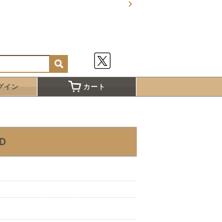
グイン
カート
ED