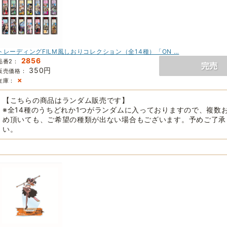
トレーディングFILM風しおりコレクション（全14種）「ON …
2856
品番2：
350円
販売価格：
×
在庫：
【こちらの商品はランダム販売です】
※全14種のうちどれか1つがランダムに入っておりますので、複数
め頂いても、ご希望の種類が出ない場合もございます。予めご了承
い。