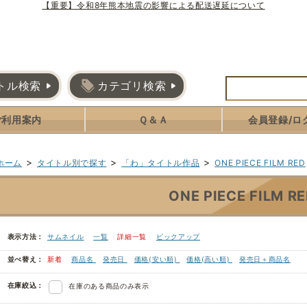
【重要】令和8年熊本地震の影響による配送遅延について
トル検索
カテゴリ検索
ご利用案内
Ｑ＆Ａ
会員登録/ロ
>
>
>
ホーム
タイトル別で探す
「わ」タイトル作品
ONE PIECE FILM RED
ONE PIECE FILM R
表示方法：
サムネイル
一覧
詳細一覧
ピックアップ
並べ替え：
新着
商品名
発売日
価格(安い順)
価格(高い順)
発売日＋商品名
在庫絞込：
在庫のある商品のみ表示