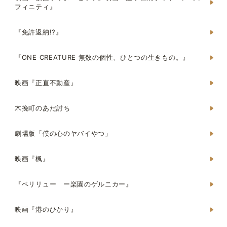
フィニティ』
『免許返納!?』
『ONE CREATURE 無数の個性、ひとつの生きもの。』
映画『正直不動産』
木挽町のあだ討ち
劇場版「僕の心のヤバイやつ」
映画『楓』
『ペリリュー ー楽園のゲルニカー』
映画『港のひかり』