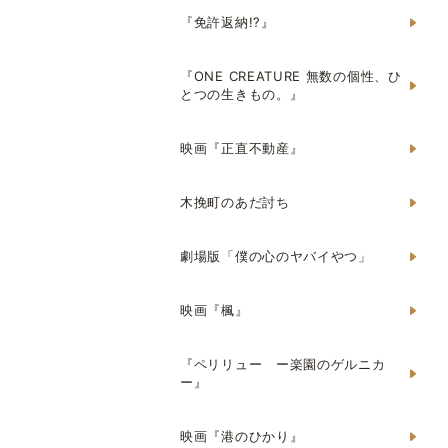
『免許返納!?』
『ONE CREATURE 無数の個性、ひ
とつの生きもの。』
映画『正直不動産』
木挽町のあだ討ち
劇場版「僕の心のヤバイやつ」
映画『楓』
『ペリリュー ー楽園のゲルニカ
ー』
映画『港のひかり』