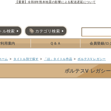
【重要】令和8年熊本地震の影響による配送遅延について
トル検索
カテゴリ検索
ご利用案内
Ｑ＆Ａ
会員登録/ロ
>
>
>
ホーム
タイトル別で探す
「ほ」タイトル作品
ボルテスV レガシー
ボルテスV レガシー