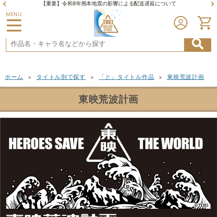
【重要】令和8年熊本地震の影響による配送遅延について
MENU
ホーム
タイトル別で探す
「と」タイトル作品
東映荒波計画
>
>
>
東映荒波計画