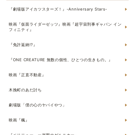
『劇場版アイカツスターズ！』-Anniversary Stars-
映画『仮面ライダーゼッツ』映画『超宇宙刑事ギャバン イン
フィニティ』
『免許返納!?』
『ONE CREATURE 無数の個性、ひとつの生きもの。』
映画『正直不動産』
木挽町のあだ討ち
劇場版「僕の心のヤバイやつ」
映画『楓』