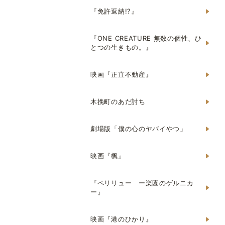
『免許返納!?』
『ONE CREATURE 無数の個性、ひ
とつの生きもの。』
映画『正直不動産』
木挽町のあだ討ち
劇場版「僕の心のヤバイやつ」
映画『楓』
『ペリリュー ー楽園のゲルニカ
ー』
映画『港のひかり』