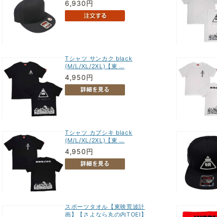
6,930円
Tシャツ サンカク black
(M/L/XL/2XL)【東 …
4,950円
Tシャツ カブシキ black
(M/L/XL/2XL)【東 …
4,950円
スポーツタオル【東映荒波計
画】【さよなら丸の内TOEI】