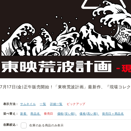
7月17日(金)正午販売開始！「東映荒波計画」最新作、『現場コレ
表示方法：
サムネイル
一覧
詳細一覧
ピックアップ
並べ替え：
新着
商品名
発売日
価格(安い順)
価格(高い順)
発売日＋商品名
在庫絞込：
在庫のある商品のみ表示