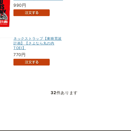
990円
ネックストラップ【東映荒波
計画】【さよなら丸の内
TOEI】
770円
32
件あります