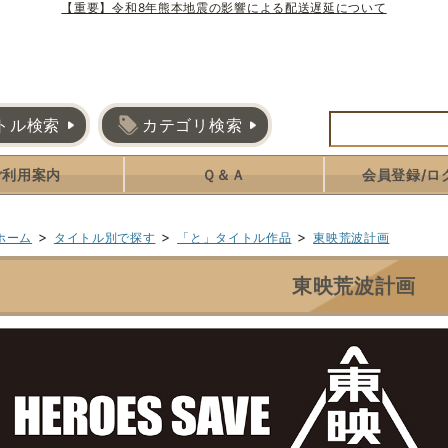
【重要】令和8年熊本地震の影響による配送遅延について
トル検索
カテゴリ検索
ご利用案内
Ｑ＆Ａ
会員登録/ロ
>
>
>
ホーム
タイトル別で探す
「と」タイトル作品
東映荒波計画
東映荒波計画