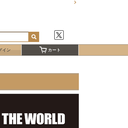
グイン
カート