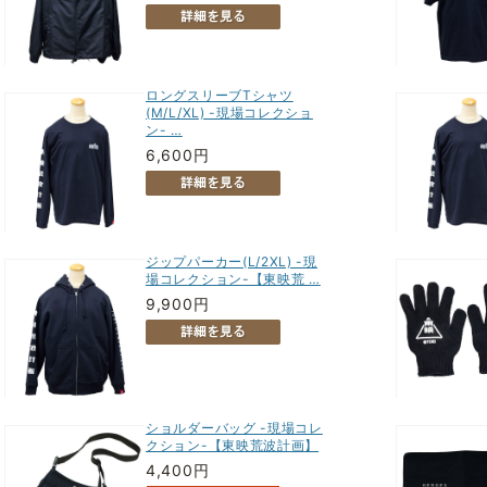
ロングスリーブTシャツ
(M/L/XL) -現場コレクショ
ン- …
6,600円
ジップパーカー(L/2XL) -現
場コレクション-【東映荒 …
9,900円
ショルダーバッグ -現場コレ
クション-【東映荒波計画】
4,400円