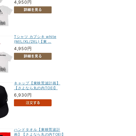
4,950円
Tシャツ カブシキ white
(M/L/XL/2XL)【東 …
4,950円
キャップ【東映荒波計画】
【さよなら丸の内TOEI】
6,930円
ハンドタオル【東映荒波計
画】【さよなら丸の内TOEI】