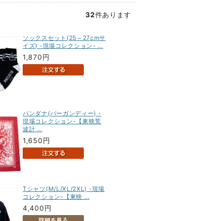
32
件あります
ソックスセット(25～27cmサ
イズ) -現場コレクション- …
1,870円
バンダナ(バーガンディー) -
現場コレクション-【東映荒
波計 …
1,650円
Tシャツ(M/L/XL/2XL) -現場
コレクション-【東映 …
4,400円