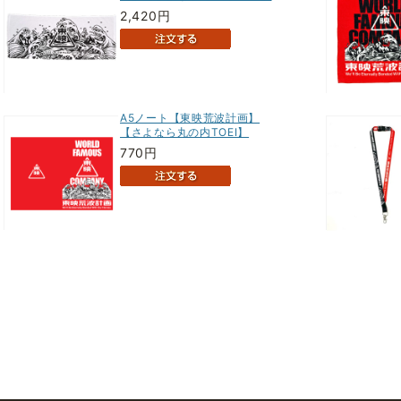
2,420円
A5ノート【東映荒波計画】
【さよなら丸の内TOEI】
770円