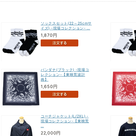
ソックスセット(22～25cmサ
イズ) -現場コレクション- …
1,870円
バンダナ(ブラック) -現場コ
レクション-【東映荒波計
画】
1,650円
コーチジャケット(L/2XL) -
現場コレクション-【東映荒
…
22,000円