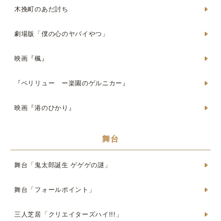
木挽町のあだ討ち
劇場版「僕の心のヤバイやつ」
映画『楓』
『ペリリュー ー楽園のゲルニカー』
映画『港のひかり』
舞台
舞台「鬼太郎誕生 ゲゲゲの謎」
舞台「フォールポイント」
三人芝居「クリエイターズハイ!!!」