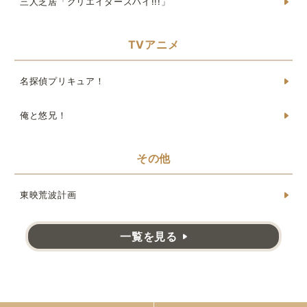
三人芝居「クリエイターズハイ!!!」
TVアニメ
名探偵プリキュア！
俺と悠兄！
その他
東映荒波計画
一覧を見る