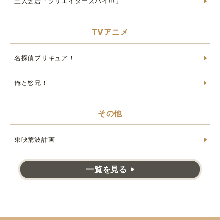
三人芝居「クリエイターズハイ!!!」
TVアニメ
名探偵プリキュア！
俺と悠兄！
その他
東映荒波計画
一覧を見る