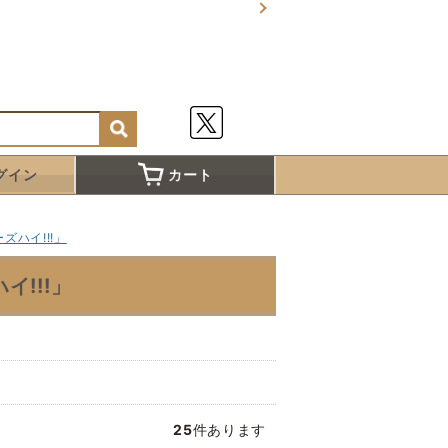
グイン
カート
ハイ!!!」
!!!」
25
件あります