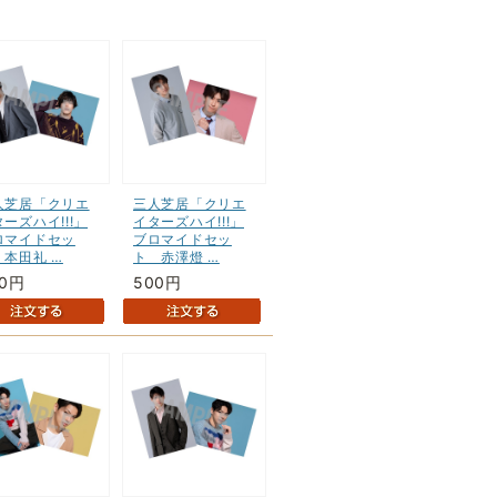
人芝居「クリエ
三人芝居「クリエ
ーズハイ!!!」
イターズハイ!!!」
ロマイドセッ
ブロマイドセッ
 本田礼 …
ト 赤澤燈 …
00円
500円