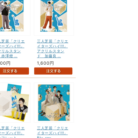
人芝居「クリエ
三人芝居「クリエ
ーズハイ!!!」
イターズハイ!!!」
クリルスタン
アクリルスタン
 赤澤燈 …
ド 加藤良 …
600円
1,600円
人芝居「クリエ
三人芝居「クリエ
ーズハイ!!!」
イターズハイ!!!」
ンフレット
Blu-ray