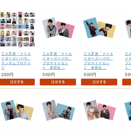
三人芝居「クリエ
三人芝居「クリエ
三人芝居「クリエ
三
イターズハイ!!!」
イターズハイ!!!」
イターズハイ!!!」
イタ
ランダムブロマイ
ブロマイドセッ
ブロマイドセッ
ブ
ド
ト 本田礼 …
ト 本田礼 …
ト
200円
500円
500円
5