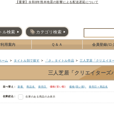
【重要】令和8年熊本地震の影響による配送遅延について
トル検索
カテゴリ検索
ご利用案内
Ｑ＆Ａ
会員登録/ロ
>
>
>
ホーム
タイトル別で探す
「さ」タイトル作品
三人芝居「クリエイターズ
三人芝居「クリエイターズハイ
並べ替え：
新着
商品名
発売日
価格(安い順)
価格(高い順)
発売日＋商品名
在庫絞込：
在庫のある商品のみ表示