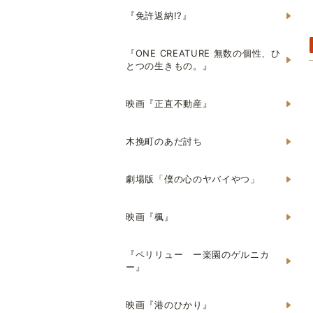
『免許返納!?』
『ONE CREATURE 無数の個性、ひ
とつの生きもの。』
映画『正直不動産』
木挽町のあだ討ち
劇場版「僕の心のヤバイやつ」
映画『楓』
『ペリリュー ー楽園のゲルニカ
ー』
映画『港のひかり』