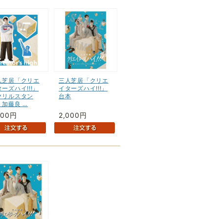
人芝居「クリエ
三人芝居「クリエ
ーズハイ!!!」
イターズハイ!!!」
クリルスタン
台本
 加藤良 …
600円
2,000円