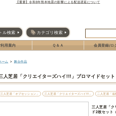
【重要】令和8年熊本地震の影響による配送遅延について
トル検索
カテゴリ検索
ご利用案内
Ｑ＆Ａ
会員登録/ロ
>
ホーム
舞台作品
三人芝居「クリエイターズハイ!!!」ブロマイドセット
三人芝居「オブセッション」
三人芝居「クリエイターズハイ!!!」
二人芝居「追
三人芝居「ク
ド2枚セット