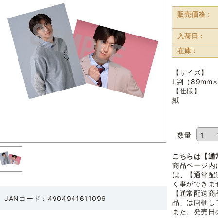
販売価格 :
入荷日 :
在庫 :
【サイズ】
L判（89mm×
【仕様】
紙
数量
こちらは【通
商品ページ内
は、【通常配
く事ができま
【通常配送商
JANコード：4904941611096
品」は同梱し
また、発売日