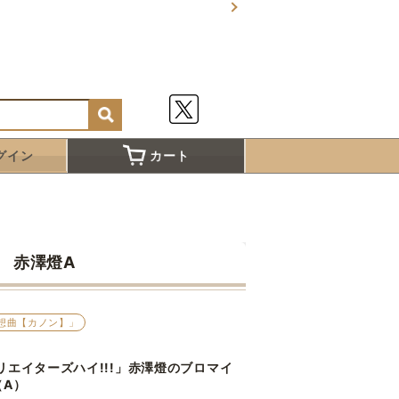
グイン
カート
 赤澤燈A
想曲【カノン】」
リエイターズハイ!!!」赤澤燈のブロマイ
（A）