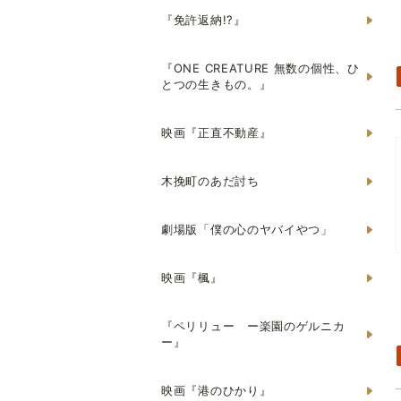
『免許返納!?』
『ONE CREATURE 無数の個性、ひ
とつの生きもの。』
映画『正直不動産』
木挽町のあだ討ち
劇場版「僕の心のヤバイやつ」
映画『楓』
『ペリリュー ー楽園のゲルニカ
ー』
映画『港のひかり』