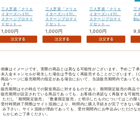
三人芝居「クリエ
三人芝居「クリエ
三人芝居「クリエ
三
イターズハイ!!!」
イターズハイ!!!」
イターズハイ!!!」
イタ
ステージブロマイ
ステージブロマイ
ステージブロマイ
Blu
ドセット …
ドセット …
ドセット …
1,000円
1,000円
1,000円
9,
※画像はイメージです。実際の商品とは異なる可能性がございます。予めご了承
※未入金キャンセルが発生した場合は予告なく再販売することがございます。(
※商品ページに販売期間の指定がある場合において、当該販売期間内であって
ます。
※販売期間はその時点での製造商品に対するものであり、期間限定販売の商品
※販売期間が設定されている商品であっても、お客様の承諾なく再販する可能
ただし「期間限定販売」「数量限定販売」と明示したものについてはこの限
※受付時間終了間際はサイト混雑により、時間内に購入手続きが完了できない
み下さい。サイト混雑が理由であっても、受付期間内にお申込みいただけな
らかじめご了承ください。