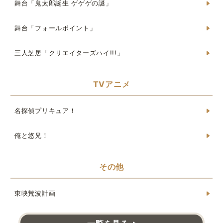
舞台「鬼太郎誕生 ゲゲゲの謎」
舞台「フォールポイント」
三人芝居「クリエイターズハイ!!!」
TVアニメ
名探偵プリキュア！
俺と悠兄！
その他
東映荒波計画