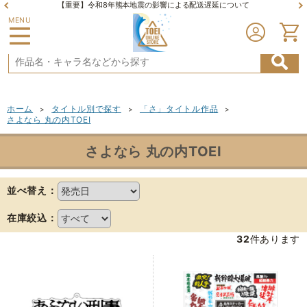
【重要】令和8年熊本地震の影響による配送遅延について
MENU
ホーム
タイトル別で探す
「さ」タイトル作品
>
>
>
さよなら 丸の内TOEI
さよなら 丸の内TOEI
並べ替え：
在庫絞込：
32
件あります